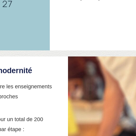
modernité
ntre les enseignements
pproches
our un total de 200
ar étape :