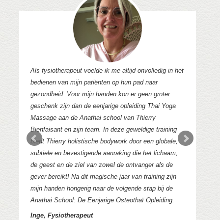
Als fysiotherapeut voelde ik me altijd onvolledig in het
Ik
e
bedienen van mijn patiënten op hun pad naar
op
gezondheid. Voor mijn handen kon er geen groter
ve
,
geschenk zijn dan de eenjarige opleiding Thai Yoga
ni
Massage aan de Anathai school van Thierry
be
Bienfaisant en zijn team. In deze geweldige training
bi
biedt Thierry holistische bodywork door een globale,
pr
subtiele en bevestigende aanraking die het lichaam,
me
de geest en de ziel van zowel de ontvanger als de
Ca
gever bereikt! Na dit magische jaar van training zijn
mijn handen hongerig naar de volgende stap bij de
Anathai School: De Eenjarige Osteothaï Opleiding.
Inge, Fysiotherapeut